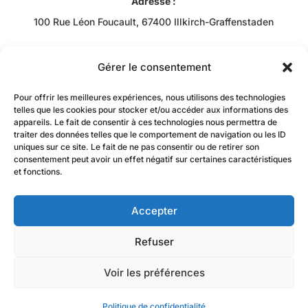
Adresse :
100 Rue Léon Foucault, 67400 Illkirch-Graffenstaden
Téléphone :
+33 3 88 43 10 00
Gérer le consentement
Email :
Pour offrir les meilleures expériences, nous utilisons des technologies
Bob RACHIDI
telles que les cookies pour stocker et/ou accéder aux informations des
appareils. Le fait de consentir à ces technologies nous permettra de
contact@jzacademie-mtc.fr
traiter des données telles que le comportement de navigation ou les ID
uniques sur ce site. Le fait de ne pas consentir ou de retirer son
consentement peut avoir un effet négatif sur certaines caractéristiques
et fonctions.
Accepter
Refuser
La certification qualité a été délivrée au titre de la
Voir les préférences
catégorie d’action suivante :
actions de formation
Politique de confidentialité