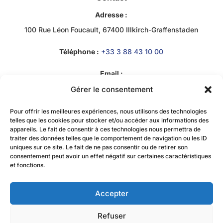
Adresse :
100 Rue Léon Foucault, 67400 Illkirch-Graffenstaden
Téléphone :
+33 3 88 43 10 00
Email :
Bob RACHIDI
Gérer le consentement
contact@jzacademie-mtc.fr
Pour offrir les meilleures expériences, nous utilisons des technologies
telles que les cookies pour stocker et/ou accéder aux informations des
appareils. Le fait de consentir à ces technologies nous permettra de
traiter des données telles que le comportement de navigation ou les ID
uniques sur ce site. Le fait de ne pas consentir ou de retirer son
consentement peut avoir un effet négatif sur certaines caractéristiques
et fonctions.
Accepter
La certification qualité a été délivrée au titre de la
catégorie d’action suivante :
actions de formation
Refuser