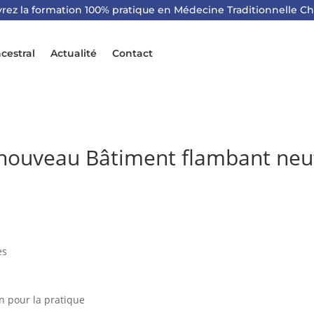
rez la formation 100% pratique en Médecine Traditionnelle Ch
cestral
Actualité
Contact
 nouveau Bâtiment flambant neu
es
n pour la pratique