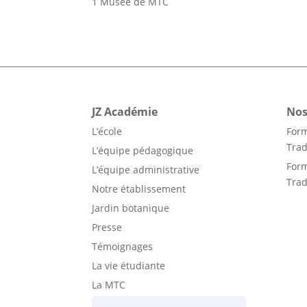
1 Musée de MTC
JZ Académie
Nos
L’école
For
Trad
L’équipe pédagogique
For
L’équipe administrative
Trad
Notre établissement
Jardin botanique
Presse
Témoignages
La vie étudiante
La MTC