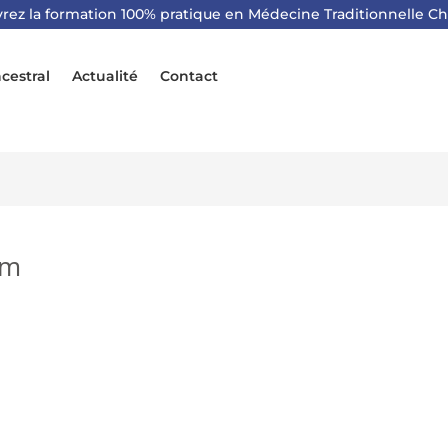
rez la formation 100% pratique en Médecine Traditionnelle Ch
cestral
Actualité
Contact
um