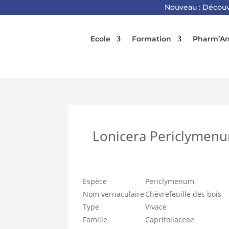
Nouveau : Découv
Ecole
Formation
Pharm’An
Lonicera Periclymen
Espèce
Periclymenum
Nom vernaculaire
Chèvrefeuille des bois
Type
Vivace
Famille
Caprifoliaceae