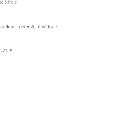
ec à frais
orifique, détersif, émétique,
lagogue