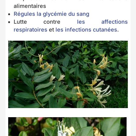
alimentaires
Régules la glycémie du sang
Lutte contre
les affections
respiratoires
et
les infections cutanées
.