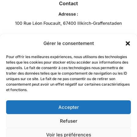
Contact
Adresse :
100 Rue Léon Foucault, 67400 Illkirch-Graffenstaden
Téléphone :
+33 3 88 43 10 00
Gérer le consentement
Email :
Pour offrir les meilleures expériences, nous utilisons des technologies
Bob RACHIDI
telles que les cookies pour stocker et/ou accéder aux informations des
appareils. Le fait de consentir à ces technologies nous permettra de
contact@jzacademie-mtc.fr
traiter des données telles que le comportement de navigation ou les ID
uniques sur ce site. Le fait de ne pas consentir ou de retirer son
consentement peut avoir un effet négatif sur certaines caractéristiques
et fonctions.
Accepter
Refuser
La certification qualité a été délivrée au titre de la
Voir les préférences
catégorie d’action suivante :
actions de formation