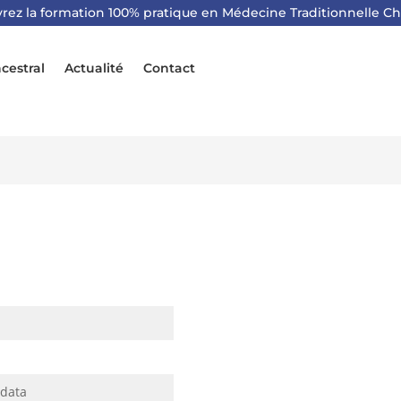
rez la formation 100% pratique en Médecine Traditionnelle Ch
cestral
Actualité
Contact
rdata