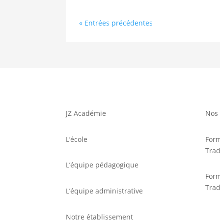
« Entrées précédentes
JZ Académie
Nos 
L’école
For
Trad
L’équipe pédagogique
For
Trad
L’équipe administrative
Notre établissement