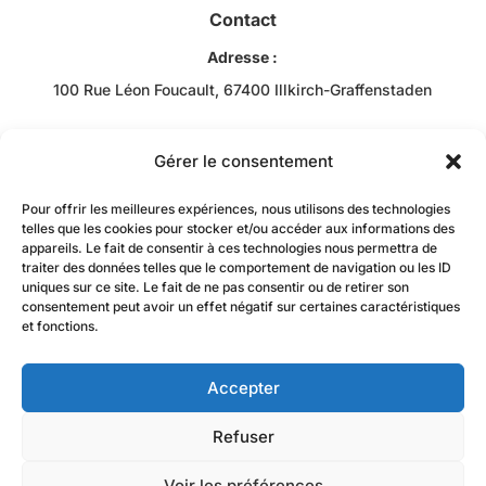
Contact
Adresse :
100 Rue Léon Foucault, 67400 Illkirch-Graffenstaden
Téléphone :
+33 3 88 43 10 00
Gérer le consentement
Email :
Pour offrir les meilleures expériences, nous utilisons des technologies
Bob RACHIDI
telles que les cookies pour stocker et/ou accéder aux informations des
appareils. Le fait de consentir à ces technologies nous permettra de
contact@jzacademie-mtc.fr
traiter des données telles que le comportement de navigation ou les ID
uniques sur ce site. Le fait de ne pas consentir ou de retirer son
consentement peut avoir un effet négatif sur certaines caractéristiques
et fonctions.
Accepter
Refuser
La certification qualité a été délivrée au titre de la
Voir les préférences
catégorie d’action suivante :
actions de formation