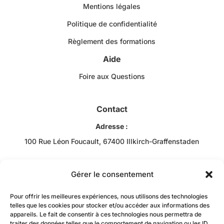
Mentions légales
Politique de confidentialité
Règlement des formations
Aide
Foire aux Questions
Contact
Adresse :
100 Rue Léon Foucault, 67400 Illkirch-Graffenstaden
Téléphone :
+33 3 88 43 10 00
Gérer le consentement
Email :
Pour offrir les meilleures expériences, nous utilisons des technologies
Bob RACHIDI
telles que les cookies pour stocker et/ou accéder aux informations des
appareils. Le fait de consentir à ces technologies nous permettra de
contact@jzacademie-mtc.fr
traiter des données telles que le comportement de navigation ou les ID